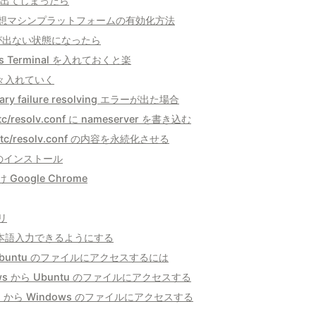
ーが出てしまったら
. 仮想マシンプラットフォームの有効化方法
ーが出ない状態になったら
ws Terminal を入れておくと楽
に色々入れていく
rary failure resolving エラーが出た場合
/etc/resolv.conf に nameserver を書き込む
 /etc/resolv.conf の内容を永続化させる
リのインストール
け Google Chrome
リ
日本語入力できるようにする
 / Ubuntu のファイルにアクセスするには
dows から Ubuntu のファイルにアクセスする
ntu から Windows のファイルにアクセスする