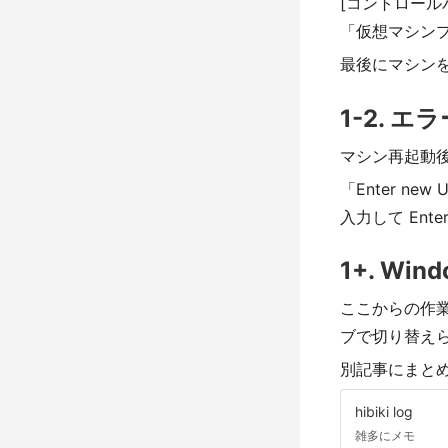
[コントロールパ
「仮想マシンプ
最後にマシン
1-2. 
マシン再起動後に
「Enter n
入力して Ent
1+. Wi
ここからの作業、
ブで切り替え
別記事にまと
hibiki log
雑多にメモ