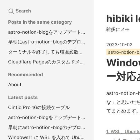
Search
hibiki 
Posts in the same category
雑多にメモ
astro-notion-blogをアップデートし、Astroのバージョンも3系へ
早朝にastro-notion-blogのデプロイをすると記事が表示されない原因はTZ
2023-10-02
ターミナルを終了しても環境変数がリセットされないようにする（WSL+Ubuntu）
astro-notion-b
Wind
Cloudflare Pagesのカスタムドメインへ元のドメインからリダイレクト
ー対応
Recommended
About
astro-no
Latest posts
な」と思いたち 
Cintiq Pro 16の接続ケーブル
てまとめます
astro-notion-blogをアップデートし、Astroのバージョンも3系へ
早朝にastro-notion-blogのデプロイをすると記事が表示されない原因はTZ
1. WSL、Ubu
Windows11 に WSL を入れて Ubuntu を入れたまとめ（エラー対応あり）