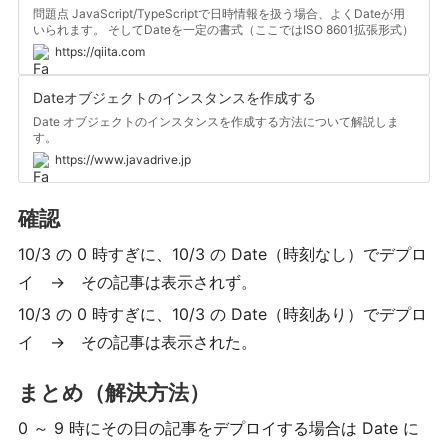
問題点 JavaScript/TypeScriptで日時情報を扱う場合、よくDateが用
いられます。 そしてDateを一定の書式（ここではISO 8601拡張形式）
で文字列に変換するには、Date.toISOString()を用います。 しかしなが
https://qiita.com
ら、このDate.toI…
Dateオブジェクトのインスタンスを作成する
Date オブジェクトのインスタンスを作成する方法について解説しま
す。
https://www.javadrive.jp
確認
10/3 の 0 時すぎに、10/3 の Date（時刻なし）でデプロ
イ → その記事は表示されず。
10/3 の 0 時すぎに、10/3 の Date（時刻あり）でデプロ
イ → その記事は表示された。
まとめ（解決方法）
0 ～ 9 時にその日の記事をデプロイする場合は Date に